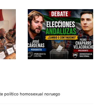
aparro
 en «La
» de
 Digital
TUALIDAD
este político homosexual noruego