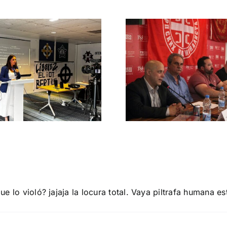
Pedro Ch
DN en la cumbre
participa
de la APF en
Burbuja
Belgrado (Serbia)
Periodista
El futuro de las naciones europeas
DEBATE DE AC
e lo violó? jajaja la locura total. Vaya piltrafa humana 