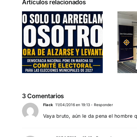
Artículos relacionados
u
Entrevista a
las
Jennifer Amaro
2027
Departamento Pro-Vida de Democracia
AL
Nacional
3 Comentarios
Flack
11/04/2016 en 19:13
- Responder
Vaya bruto, aún le da pena el hombre qu