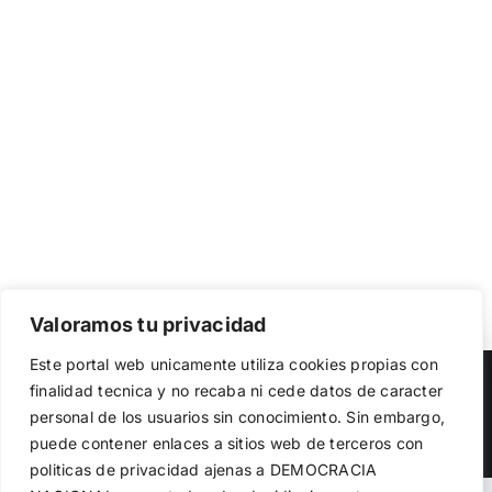
Valoramos tu privacidad
Utilizamos cookies propias y de terceros para garantizar
Este portal web unicamente utiliza cookies propias con
el funcionamiento de la web, medir su uso y mejorar
Copyright 2023 |
Democracia Nacional
| All Rights Reserved
finalidad tecnica y no recaba ni cede datos de caracter
nuestros servicios. Puede aceptar todas las cookies,
personal de los usuarios sin conocimiento. Sin embargo,
rechazar las no necesarias o configurar sus preferencias.
Facebook
Twitter
Instagram
Política de cookies
puede contener enlaces a sitios web de terceros con
politicas de privacidad ajenas a DEMOCRACIA