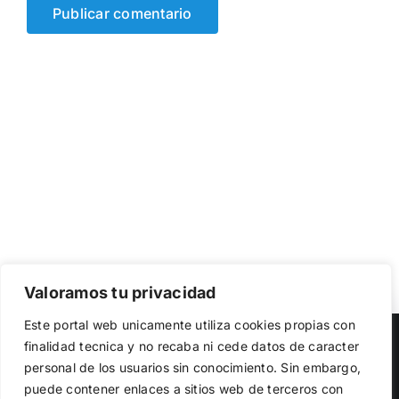
Valoramos tu privacidad
Utilizamos cookies propias y de terceros para garantizar
Este portal web unicamente utiliza cookies propias con
el funcionamiento de la web, medir su uso y mejorar
Copyright 2023 |
Democracia Nacional
| All Rights Reserved
finalidad tecnica y no recaba ni cede datos de caracter
nuestros servicios. Puede aceptar todas las cookies,
personal de los usuarios sin conocimiento. Sin embargo,
rechazar las no necesarias o configurar sus preferencias.
Facebook
Twitter
Instagram
Política de cookies
puede contener enlaces a sitios web de terceros con