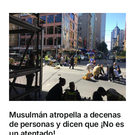
Ver
imagen
más
grande
Musulmán atropella a decenas
de personas y dicen que ¡No es
un atentado!