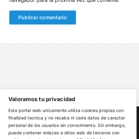
navegador para la próxima vez que comente.
Valoramos tu privacidad
Utilizamos cookies propias y de terceros para garantizar
Este portal web unicamente utiliza cookies propias con
el funcionamiento de la web, medir su uso y mejorar
Copyright 2023 |
Democracia Nacional
| All Rights Reserved
finalidad tecnica y no recaba ni cede datos de caracter
nuestros servicios. Puede aceptar todas las cookies,
personal de los usuarios sin conocimiento. Sin embargo,
rechazar las no necesarias o configurar sus preferencias.
Facebook
Twitter
Instagram
Política de cookies
puede contener enlaces a sitios web de terceros con