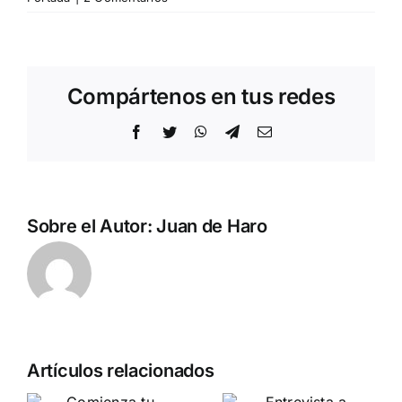
Compártenos en tus redes
Facebook
Twitter
WhatsApp
Telegram
Correo
electrónico
Sobre el Autor:
Juan de Haro
Pedro
Artículos relacionados
Chaparro
a