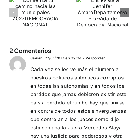
participa en
o
Entrevista a
«La
Jennifer
Burbuja»
es
Amaro
de
Departamento Pro-Vida
Periodista
de Democracia Nacional
Digital
2 Comentarios
DEBATE DE
Javier
22/01/2017 en 09:04
- Responder
ACTUALIDAD
Cada vez se les ve más el plumero a
nuestros politicos autenticos corruptos
en todas las autonomias y en todos los
partidos que jamas debieron existir este
pais a perdido el rumbo hay que unirse
en contra de todos estos sinverguenzas
que controlan a los jueces como dijo
esta semana la Jueza Mercedes Alaya
hay una justicia para poderosos y otra