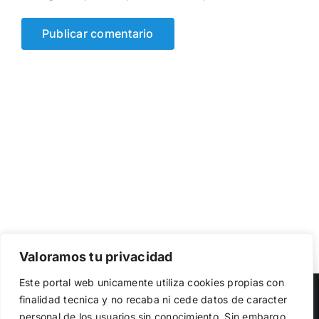
Valoramos tu privacidad
Utilizamos cookies propias y de terceros para garantizar
Este portal web unicamente utiliza cookies propias con
el funcionamiento de la web, medir su uso y mejorar
Copyright 2023 |
Democracia Nacional
| All Rights Reserved
finalidad tecnica y no recaba ni cede datos de caracter
nuestros servicios. Puede aceptar todas las cookies,
personal de los usuarios sin conocimiento. Sin embargo,
rechazar las no necesarias o configurar sus preferencias.