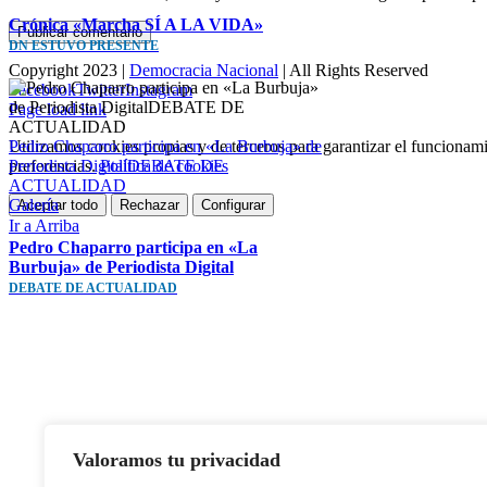
Crónica «Marcha SÍ A LA VIDA»
DN ESTUVO PRESENTE
Copyright 2023 |
Democracia Nacional
| All Rights Reserved
Facebook
Twitter
Instagram
Page load link
Pedro Chaparro participa en «La Burbuja» de
Utilizamos cookies propias y de terceros para garantizar el funcionami
Periodista DigitalDEBATE DE
preferencias.
Política de cookies
ACTUALIDAD
Galería
Aceptar todo
Rechazar
Configurar
Ir a Arriba
Pedro Chaparro participa en «La
Burbuja» de Periodista Digital
DEBATE DE ACTUALIDAD
Valoramos tu privacidad