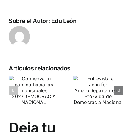
Sobre el Autor:
Edu León
Artículos relacionados
a
Crónica
o
Entrevista a
«Marcha SÍ
Jennifer
A LA VIDA»
es
Amaro
DN ESTUVO PRESENTE
Departamento Pro-Vida
de Democracia Nacional
Deja tu