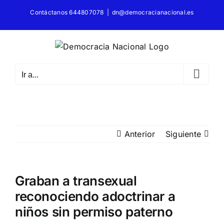
Saltar
Contáctanos 644807078
|
dn@democracianacional.es
al
contenido
Ir a...
Anterior
Siguiente
Graban a transexual
reconociendo adoctrinar a
niños sin permiso paterno