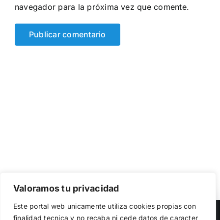
navegador para la próxima vez que comente.
Valoramos tu privacidad
Utilizamos cookies propias y de terceros para garantizar
Este portal web unicamente utiliza cookies propias con
el funcionamiento de la web, medir su uso y mejorar
Copyright 2023 |
Democracia Nacional
| All Rights Reserved
finalidad tecnica y no recaba ni cede datos de caracter