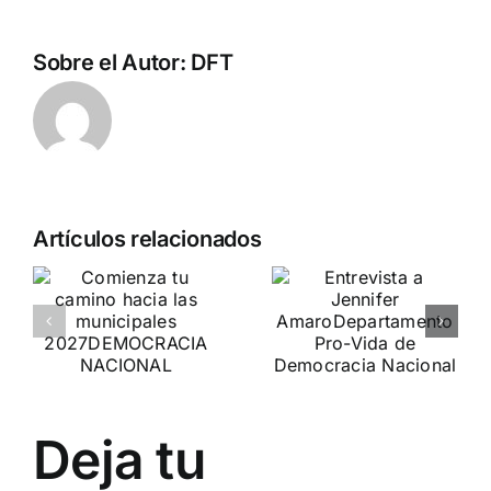
Sobre el Autor:
DFT
Artículos relacionados
a
DN en la
o
Entrevista a
cumbre de
Jennifer
la APF en
es
Amaro
Belgrado
(Serbia)
Departamento Pro-Vida
de Democracia Nacional
El futuro de las naciones
Deja tu
europeas