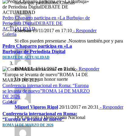
habría que prohibir los..Gracias
Pedro Chaparro participa en «La Burbuja» de
Periodista DigitalDEBATE DE
ACTUALIDAD
Esteban
19/11/2017 en 17:10
- Responder
Galería
Si ellos pueden presentarse .Nosotros también.por y para
Pedro Chaparro participa en «La
Burbuja» de Periodista Digital
DEBATE DE ACTUALIDAD
ISMAEL
19/11/2017 en 21:16
- Responder
Un placer y un honor suerte
Conferencia internacional en Roma: “Europa
se levanta de nuevo”ROMA 14 DE MARZO
DE 2026
Galería
Miguel Vigoros Rigol
20/11/2017 en 20:31
- Responder
Conferencia internacional en Roma:
DOI mi voto a Democracia Nacional
“Europa se levanta de nuevo”
ROMA 14 DE MARZO DE 2026