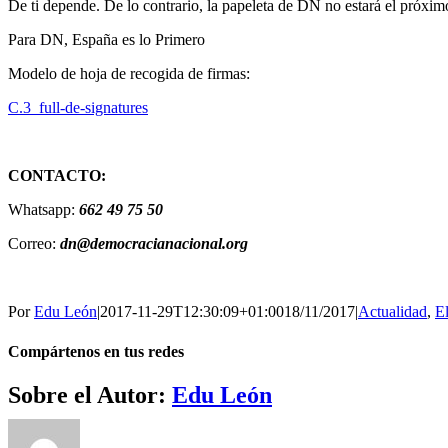
De ti depende. De lo contrario, la papeleta de DN no estará el próxim
Para DN, España es lo Primero
Modelo de hoja de recogida de firmas:
C.3_full-de-signatures
CONTACTO:
Whatsapp:
662 49 75 50
Correo:
dn@democracianacional.org
Por
Edu León
|
2017-11-29T12:30:09+01:00
18/11/2017
|
Actualidad
,
E
Compártenos en tus redes
Facebook
Twitter
WhatsApp
Telegram
Correo
Sobre el Autor:
Edu León
electrónico