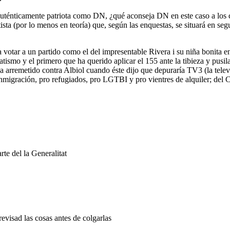
auténticamente patriota como DN, ¿qué aconseja DN en este caso a los
ista (por lo menos en teoría) que, según las enquestas, se situará en s
 votar a un partido como el del impresentable Rivera i su niña bonita 
tismo y el primero que ha querido aplicar el 155 ante la tibieza y pusi
 arremetido contra Albiol cuando éste dijo que depuraría TV3 (la televis
inmigración, pro refugiados, pro LGTBI y pro vientres de alquiler; del 
te del la Generalitat
revisad las cosas antes de colgarlas