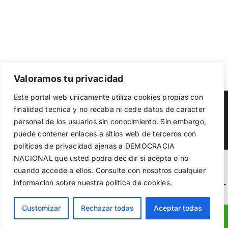
Valoramos tu privacidad
Utilizamos cookies propias y de terceros para garantizar
Este portal web unicamente utiliza cookies propias con
el funcionamiento de la web, medir su uso y mejorar
Copyright 2023 |
Democracia Nacional
| All Rights Reserved
finalidad tecnica y no recaba ni cede datos de caracter
nuestros servicios. Puede aceptar todas las cookies,
personal de los usuarios sin conocimiento. Sin embargo,
rechazar las no necesarias o configurar sus preferencias.
Facebook
Twitter
Instagram
Política de cookies
puede contener enlaces a sitios web de terceros con
politicas de privacidad ajenas a DEMOCRACIA
NACIONAL
que usted podra decidir si acepta o no
Aceptar todo
Warning
: Undefined variable $visibility_homepage in
cuando accede a ellos. Consulte con nosotros cualquier
informacion sobre nuestra politica de cookies.
Rechazar
/home/demopwcr/public_html/wp-content/plugins/kn-
mobile-sharebar/kn_mobile_sharebar.php
on line
71
Configurar
Customizar
Rechazar todas
Aceptar todas