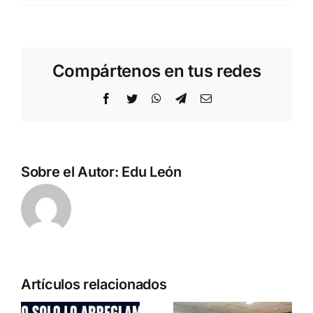
Compártenos en tus redes
Facebook
Twitter
WhatsApp
Telegram
Correo
electrónico
Sobre el Autor:
Edu León
Artículos relacionados
a
DN en la