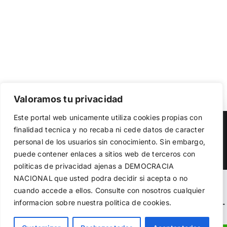
Valoramos tu privacidad
Utilizamos cookies propias y de terceros para garantizar
Este portal web unicamente utiliza cookies propias con
el funcionamiento de la web, medir su uso y mejorar
Copyright 2023 |
Democracia Nacional
| All Rights Reserved
finalidad tecnica y no recaba ni cede datos de caracter
nuestros servicios. Puede aceptar todas las cookies,
personal de los usuarios sin conocimiento. Sin embargo,
rechazar las no necesarias o configurar sus preferencias.
Facebook
Twitter
Instagram
Política de cookies
puede contener enlaces a sitios web de terceros con
politicas de privacidad ajenas a DEMOCRACIA
NACIONAL
que usted podra decidir si acepta o no
Aceptar todo
Warning
: Undefined variable $visibility_homepage in
cuando accede a ellos. Consulte con nosotros cualquier
informacion sobre nuestra politica de cookies.
Rechazar
/home/demopwcr/public_html/wp-content/plugins/kn-
mobile-sharebar/kn_mobile_sharebar.php
on line
71
Configurar