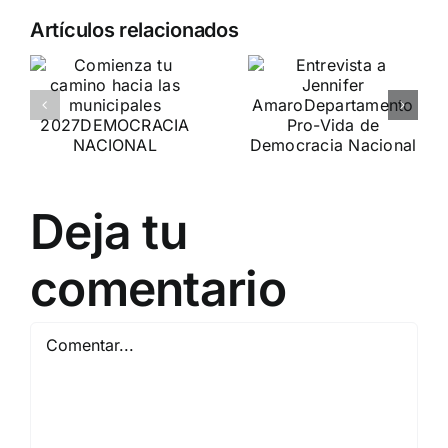
Pedro
Artículos relacionados
a
Chaparro
o
Entrevista a
participa en
Jennifer
«La
es
Amaro
Burbuja»
de
Departamento Pro-Vida
Periodista
de Democracia Nacional
Digital
Deja tu
DEBATE DE
comentario
ACTUALIDAD
Comentar