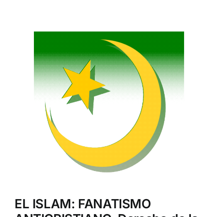
Ver
imagen
más
grande
EL ISLAM: FANATISMO