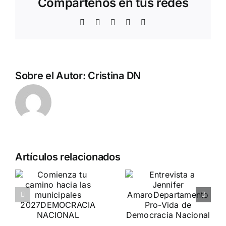
Compártenos en tus redes
Facebook
Twitter
WhatsApp
Telegram
Correo
electrónico
Sobre el Autor:
Cristina DN
Pedro
Artículos relacionados
Chaparro
a
participa en
o
Entrevista a
«La
Jennifer
Burbuja»
es
Amaro
de
Departamento Pro-Vida