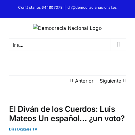
Saltar
Contáctanos 644807078
|
dn@democracianacional.es
al
contenido
Ir a...
Anterior
Siguiente
El Diván de los Cuerdos: Luis
Mateos Un español… ¿un voto?
Días Digitales TV