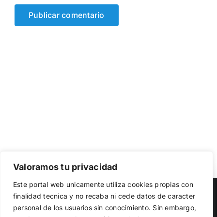
Valoramos tu privacidad
Utilizamos cookies propias y de terceros para garantizar
Este portal web unicamente utiliza cookies propias con
el funcionamiento de la web, medir su uso y mejorar
Copyright 2023 |
Democracia Nacional
| All Rights Reserved
finalidad tecnica y no recaba ni cede datos de caracter
nuestros servicios. Puede aceptar todas las cookies,
personal de los usuarios sin conocimiento. Sin embargo,
rechazar las no necesarias o configurar sus preferencias.
Facebook
Twitter
Instagram