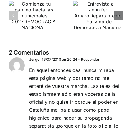
Crónica
o
Entrevista a
«Marcha SÍ
Jennifer
A LA VIDA»
es
Amaro
DN ESTUVO PRESENTE
Departamento Pro-Vida
de Democracia Nacional
2 Comentarios
Jorge
16/07/2018 en 20:24
- Responder
En aquel entonces casi nunca miraba
esta página web y por tanto no me
enteré de vuestra marcha. Las teles del
establishment sólo eran voceras de la
oficial y no quise ir porque el poder en
Cataluña me iba a usar como papel
higiénico para hacer su propaganda
separatista ,porque en la foto oficial lo