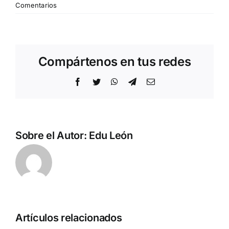
Comentarios
Compártenos en tus redes
Facebook
Twitter
WhatsApp
Telegram
Correo
electrónico
Sobre el Autor:
Edu León
Artículos relacionados
a