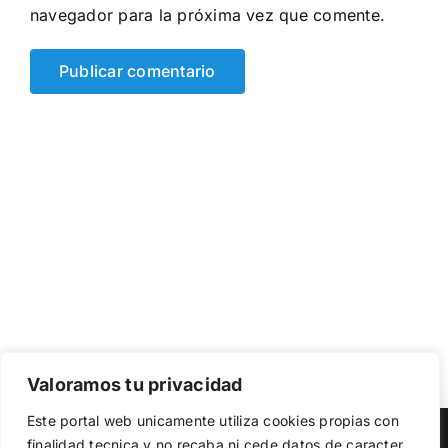
navegador para la próxima vez que comente.
Valoramos tu privacidad
Utilizamos cookies propias y de terceros para garantizar
Este portal web unicamente utiliza cookies propias con
el funcionamiento de la web, medir su uso y mejorar
Copyright 2023 |
Democracia Nacional
| All Rights Reserved
finalidad tecnica y no recaba ni cede datos de caracter