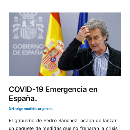
Ver
imagen
más
grande
COVID-19 Emergencia en
España.
DN exige medidas urgentes.
El gobierno de Pedro Sánchez acaba de lanzar
un paquete de medidas que no frenarán la crisis