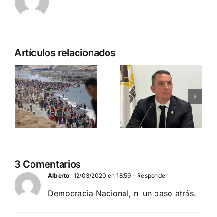
Ante los
Artículos relacionados
incendios
Comienza
de
tu camino
Guadalajara
hacia las
y el resto
municipale
del país
2027
PEDRO CHAPARRO
N
DEMOCRACIA
(PRESIDENTE
NACIONAL
DEMOCRACIA
3 Comentarios
NACIONAL)
Alberto
12/03/2020 en 18:59
- Responder
Democracia Nacional, ni un paso atrás.