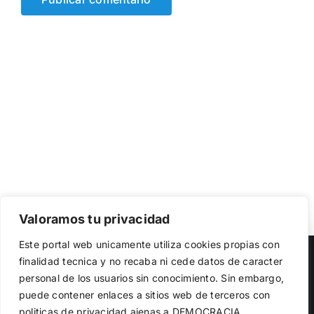
Valoramos tu privacidad
Utilizamos cookies propias y de terceros para garantizar
Este portal web unicamente utiliza cookies propias con
el funcionamiento de la web, medir su uso y mejorar
Copyright 2023 |
Democracia Nacional
| All Rights Reserved
finalidad tecnica y no recaba ni cede datos de caracter
nuestros servicios. Puede aceptar todas las cookies,
personal de los usuarios sin conocimiento. Sin embargo,
rechazar las no necesarias o configurar sus preferencias.
Facebook
Twitter
Instagram
Política de cookies
puede contener enlaces a sitios web de terceros con
politicas de privacidad ajenas a DEMOCRACIA