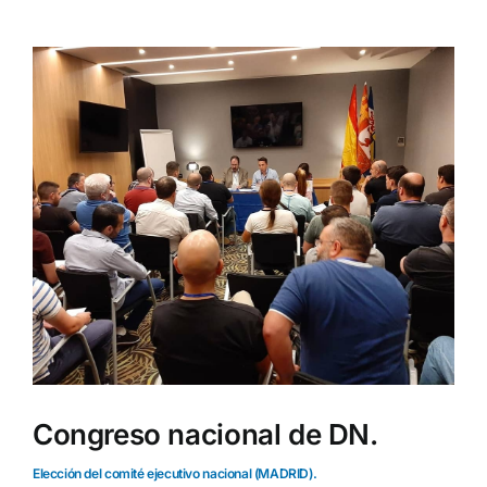
Ver
imagen
más
grande
Congreso nacional de DN.
Elección del comité ejecutivo nacional (MADRID).