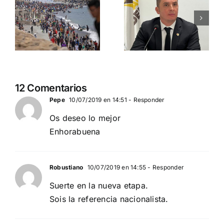
tu camino
Guadalajara
hacia las
y el resto
municipale
del país
2027
PEDRO CHAPARRO
N
DEMOCRACIA
(PRESIDENTE
NACIONAL
DEMOCRACIA
12 Comentarios
NACIONAL)
Pepe
10/07/2019 en 14:51
- Responder
Os deseo lo mejor
Enhorabuena
Robustiano
10/07/2019 en 14:55
- Responder
Suerte en la nueva etapa.
Sois la referencia nacionalista.