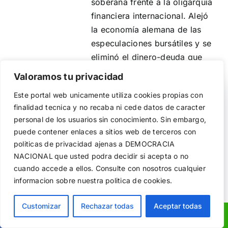
soberana frente a la oligarquía
financiera internacional. Alejó
la economía alemana de las
especulaciones bursátiles y se
eliminó el dinero-deuda que
genera pobreza y se sustituyó
Valoramos tu privacidad
por el dinero sin deuda que
Utilizamos cookies propias y de terceros para garantizar
Este portal web unicamente utiliza cookies propias con
crea riqueza, al margen de
el funcionamiento de la web, medir su uso y mejorar
finalidad tecnica y no recaba ni cede datos de caracter
nuestros servicios. Puede aceptar todas las cookies,
otras políticas económicas,
personal de los usuarios sin conocimiento. Sin embargo,
rechazar las no necesarias o configurar sus preferencias.
pero sólo se aplicó en
Política de cookies
puede contener enlaces a sitios web de terceros con
Alemania en los años 30 y no
politicas de privacidad ajenas a DEMOCRACIA
fue keynesianismo.
NACIONAL
que usted podra decidir si acepta o no
Aceptar todo
Keynes en sí intentó encontrar
cuando accede a ellos. Consulte con nosotros cualquier
un camino para evitar el caos
informacion sobre nuestra politica de cookies.
Rechazar
económico de la crisis sin
Configurar
Customizar
Rechazar todas
Aceptar todas
tener que recurrir al
socialismo.