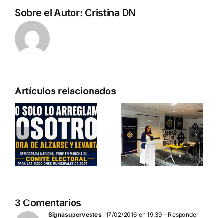
Sobre el Autor:
Cristina DN
Artículos relacionados
a
o
Entrevista a
Crónica
Jennifer
«Marcha SÍ
es
Amaro
A LA VIDA»
Departamento Pro-Vida
DN ESTUVO PRESENTE
de Democracia Nacional
3 Comentarios
Signasupervestes
17/02/2016 en 19:39
- Responder