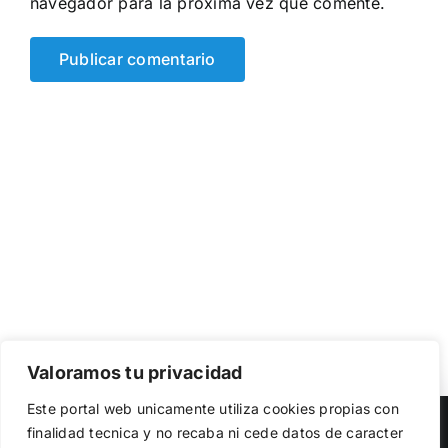
navegador para la próxima vez que comente.
Valoramos tu privacidad
Utilizamos cookies propias y de terceros para garantizar
Este portal web unicamente utiliza cookies propias con
el funcionamiento de la web, medir su uso y mejorar
Copyright 2023 |
Democracia Nacional
| All Rights Reserved
finalidad tecnica y no recaba ni cede datos de caracter
nuestros servicios. Puede aceptar todas las cookies,