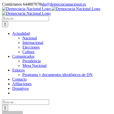
Saltar
Contáctanos 644807078
|
dn@democracianacional.es
al
contenido
Buscar:
Actualidad
Nacional
Internacional
Elecciones
Cultura
Comunicados
Presidencia
Mesa Nacional
Enlaces
Programa y documentos ideológicos de DN
Contacto
Afiliaciones
Donativos
Buscar: