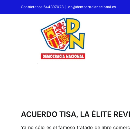
Saltar
Contáctanos 644807078
|
dn@democracianacional.es
al
contenido
ACUERDO TISA, LA ÉLITE RE
Ya no sólo es el famoso tratado de libre comerc