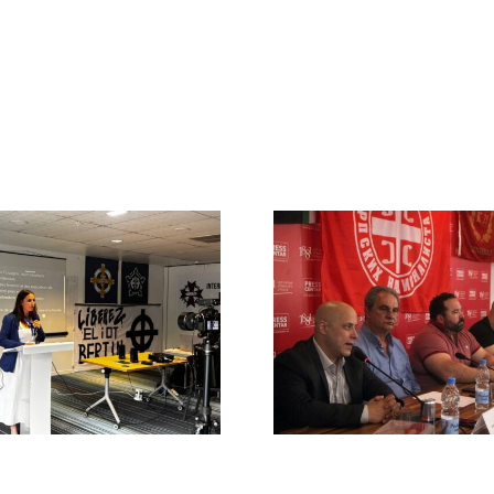
Pedro Ch
DN en la cumbre
participa
de la APF en
Burbuja
Belgrado (Serbia)
Periodista
El futuro de las naciones europeas
DEBATE DE AC