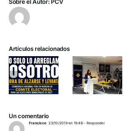
Sobre el Autor:
PCV
Artículos relacionados
a
Crónica
o
Entrevista a
«Marcha SÍ
Jennifer
A LA VIDA»
es
Amaro
DN ESTUVO PRESENTE
Departamento Pro-Vida
de Democracia Nacional
Un comentario
Francisco
23/10/2019 en 19:48
- Responder