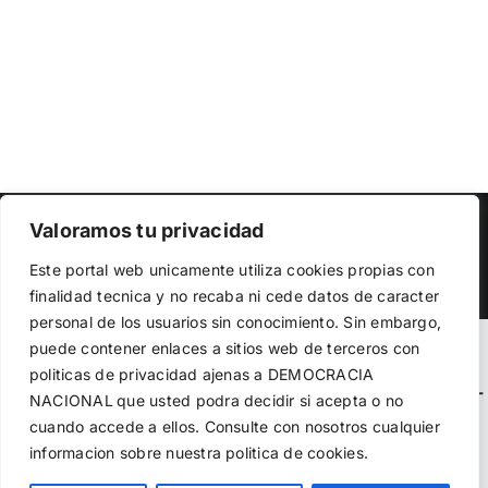
Copyright 2023 |
Democracia Nacional
| All Rights Reserved
Valoramos tu privacidad
Utilizamos cookies propias y de terceros para garantizar
Facebook
Twitter
Instagram
Este portal web unicamente utiliza cookies propias con
el funcionamiento de la web, medir su uso y mejorar
finalidad tecnica y no recaba ni cede datos de caracter
nuestros servicios. Puede aceptar todas las cookies,
personal de los usuarios sin conocimiento. Sin embargo,
rechazar las no necesarias o configurar sus preferencias.
Política de cookies
puede contener enlaces a sitios web de terceros con
Warning
: Undefined variable $visibility_homepage in
politicas de privacidad ajenas a DEMOCRACIA
/home/demopwcr/public_html/wp-content/plugins/kn-
NACIONAL
que usted podra decidir si acepta o no
Aceptar todo
mobile-sharebar/kn_mobile_sharebar.php
on line
71
cuando accede a ellos. Consulte con nosotros cualquier
informacion sobre nuestra politica de cookies.
Rechazar
Warning
: Undefined variable $visibility_page in