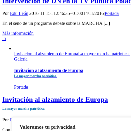
Intervención de DN en la TV Pública Pola
Por
Edu León
|
2016-11-15T12:46:35+01:00
14/11/2016
|
Portada
|
En el seno de un programa debate sobre la MARCHA [...]
Más información
5
Invitación al alzamiento de EuropaLa mayor marcha patriótica.
Galería
Invitación al alzamiento de Europa
La mayor marcha patriótica.
Portada
Invitación al alzamiento de Europa
La mayor marcha patriótica.
Por
DFT
|
2016-11-15T12:57:55+01:00
14/11/2016
|
Portada
|
Valoramos tu privacidad
Con motivo de la marcha del día nacional de Polonia, [...]