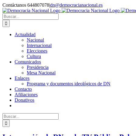
Saltar
Contáctanos 644807078
|
dn@democracianacional.es
al
contenido
Buscar:
Actualidad
Nacional
Internacional
Elecciones
Cultura
Comunicados
Presidencia
Mesa Nacional
Enlaces
Programa y documentos ideológicos de DN
Contacto
Afiliaciones
Donativos
Buscar: