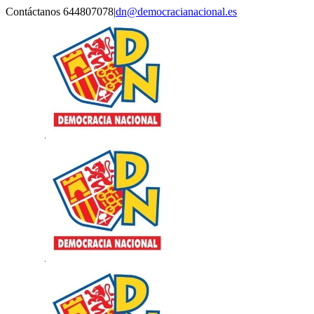
Saltar
Contáctanos 644807078
|
dn@democracianacional.es
al
contenido