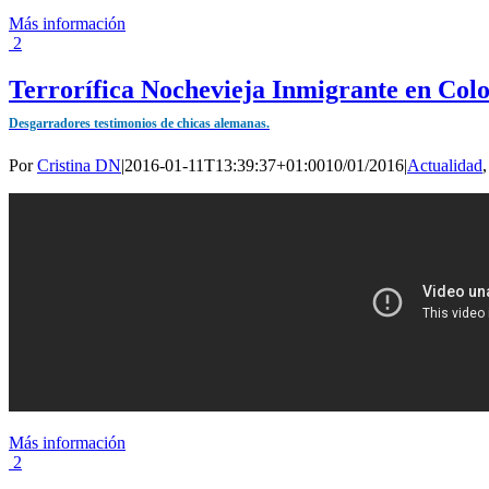
Más información
2
Terrorífica Nochevieja Inmigrante en Col
Desgarradores testimonios de chicas alemanas.
Por
Cristina DN
|
2016-01-11T13:39:37+01:00
10/01/2016
|
Actualidad
Más información
2