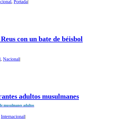
acional
,
Portada
|
Reus con un bate de béisbol
d
,
Nacional
|
grantes adultos musulmanes
o de musulmanes adultos
,
Internacional
|