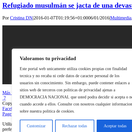
Refugiado musulmán se jacta de una devas
Por
Cristina DN
|
2016-01-07T01:19:56+01:00
06/01/2016
|
Multimedia
Valoramos tu privacidad
Este portal web unicamente utiliza cookies propias con finalidad
tecnica y no recaba ni cede datos de caracter personal de los
usuarios sin conocimiento. Sin embargo, puede contener enlaces a
sitios web de terceros con politicas de privacidad ajenas a
Más información
DEMOCRACIA NACIONAL
que usted podra decidir si acepta o n
7
Copyright 2023 |
Democracia Nacional
| All Rights Reserved
cuando accede a ellos. Consulte con nosotros cualquier informacio
Facebook
Twitter
Instagram
sobre nuestra politica de cookies.
Page load link
Utilizamos cookies propias y de terceros para garantizar el funcionami
Customizar
Rechazar todas
Aceptar todas
preferencias.
Política de cookies