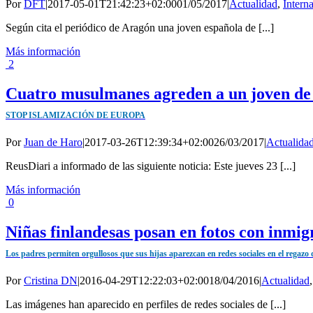
Por
DFT
|
2017-05-01T21:42:23+02:00
01/05/2017
|
Actualidad
,
Intern
Según cita el periódico de Aragón una joven española de [...]
Más información
2
Cuatro musulmanes agreden a un joven de 
STOP ISLAMIZACIÓN DE EUROPA
Por
Juan de Haro
|
2017-03-26T12:39:34+02:00
26/03/2017
|
Actualida
ReusDiari a informado de las siguiente noticia: Este jueves 23 [...]
Más información
0
Niñas finlandesas posan en fotos con inmi
Los padres permiten orgullosos que sus hijas aparezcan en redes sociales en el regaz
Por
Cristina DN
|
2016-04-29T12:22:03+02:00
18/04/2016
|
Actualidad
Las imágenes han aparecido en perfiles de redes sociales de [...]