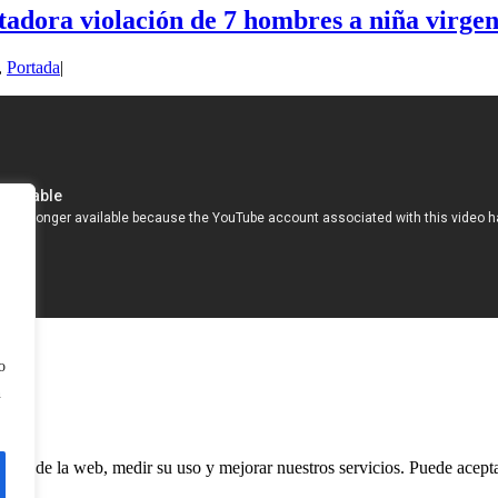
tadora violación de 7 hombres a niña virge
,
Portada
|
o
n
ento de la web, medir su uso y mejorar nuestros servicios. Puede aceptar