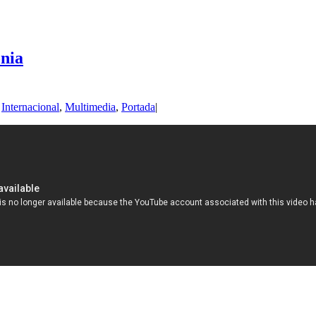
onia
,
Internacional
,
Multimedia
,
Portada
|