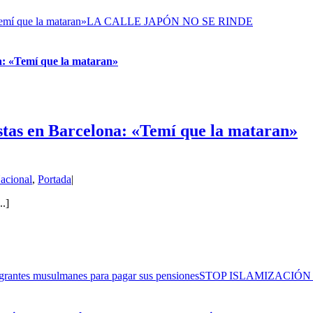
na: «Temí que la mataran»LA CALLE JAPÓN NO SE RINDE
na: «Temí que la mataran»
stas en Barcelona: «Temí que la mataran»
acional
,
Portada
|
..]
e inmigrantes musulmanes para pagar sus pensionesSTOP ISLAMIZAC