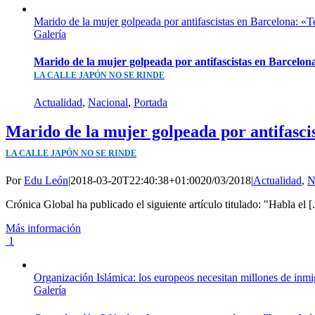
Marido de la mujer golpeada por antifascistas en Barcelo
Galería
Marido de la mujer golpeada por antifascistas en Barcelo
LA CALLE JAPÓN NO SE RINDE
Actualidad
,
Nacional
,
Portada
Marido de la mujer golpeada por antifasci
LA CALLE JAPÓN NO SE RINDE
Por
Edu León
|
2018-03-20T22:40:38+01:00
20/03/2018
|
Actualidad
,
N
Crónica Global ha publicado el siguiente artículo titulado: "Habla el [.
Más información
1
Organización Islámica: los europeos necesitan millones d
Galería