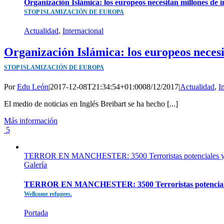
Organización Islámica: los europeos necesitan millones de
STOP ISLAMIZACIÓN DE EUROPA
Actualidad
,
Internacional
Organización Islámica: los europeos neces
STOP ISLAMIZACIÓN DE EUROPA
Por
Edu León
|
2017-12-08T21:34:54+01:00
08/12/2017
|
Actualidad
,
I
El medio de noticias en Inglés Breibart se ha hecho [...]
Más información
5
TERROR EN MANCHESTER: 3500 Terroristas potenciales y 400
Galería
TERROR EN MANCHESTER: 3500 Terroristas potenciales y 
Wellcome refugees.
Portada