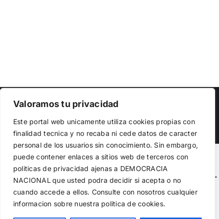
Copyright 2023 |
Democracia Nacional
| All Rights Reserved
Valoramos tu privacidad
Facebook
Twitter
Instagram
Este portal web unicamente utiliza cookies propias con
finalidad tecnica y no recaba ni cede datos de caracter
personal de los usuarios sin conocimiento. Sin embargo,
puede contener enlaces a sitios web de terceros con
Warning
: Undefined variable $visibility_homepage in
politicas de privacidad ajenas a DEMOCRACIA
/home/demopwcr/public_html/wp-content/plugins/kn-
NACIONAL
que usted podra decidir si acepta o no
mobile-sharebar/kn_mobile_sharebar.php
on line
71
cuando accede a ellos. Consulte con nosotros cualquier
informacion sobre nuestra politica de cookies.
Warning
: Undefined variable $visibility_page in