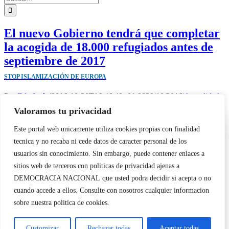
El nuevo Gobierno tendrá que completar
la acogida de 18.000 refugiados antes de
septiembre de 2017
STOP ISLAMIZACIÓN DE EUROPA
Por
Edu León
|
2016-10-30T16:46:48+01:00
30/10/2016
|
Actualidad
,
Nacional
|
Valoramos tu privacidad
Utilizamos cookies propias y de terceros para garantizar el
Según informa hoy, 30 de octubre, la cadena Telecinco: "El [...]
Este portal web unicamente utiliza cookies propias con finalidad
funcionamiento de la web, medir su uso y mejorar nuestros
Más información
tecnica y no recaba ni cede datos de caracter personal de los
servicios. Puede aceptar todas las cookies, rechazar las no
0
necesarias o configurar sus preferencias.
Política de cookies
usuarios sin conocimiento. Sin embargo, puede contener enlaces a
Copyright 2023 |
Democracia Nacional
| All Rights Reserved
sitios web de terceros con politicas de privacidad ajenas a
Facebook
Twitter
Instagram
Page load link
Aceptar todo
DEMOCRACIA NACIONAL
que usted podra decidir si acepta o no
Warning
: Undefined variable $visibility_homepage in
cuando accede a ellos. Consulte con nosotros cualquier informacion
/home/demopwcr/public_html/wp-content/plugins/kn-mobile-
Rechazar
sobre nuestra politica de cookies.
sharebar/kn_mobile_sharebar.php
on line
71
Warning
: Undefined variable $visibility_page in
Configurar
Customizar
Rechazar todas
Aceptar todas