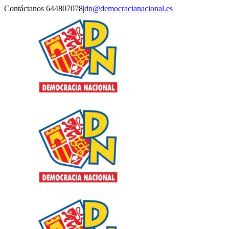
Saltar
Contáctanos 644807078
|
dn@democracianacional.es
al
contenido