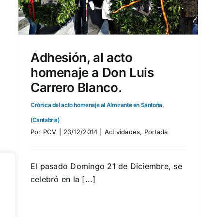
Adhesión al acto convocado por MFE, en Santoña.
Actividades
Adhesión, al acto
homenaje a Don Luis
Carrero Blanco.
Crónica del acto homenaje al Almirante en Santoña,
(Cantabria)
Por
PCV
|
23/12/2014
|
Actividades
,
Portada
El pasado Domingo 21 de Diciembre, se
celebró en la [...]