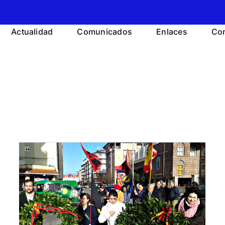
Actualidad
Comunicados
Enlaces
Con
El próximo 21-D Homenaje
e
al almirante, Luis Carrero
.
Blanco en Santoña
(Cantabria)