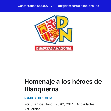
Saltar
Contáctanos 644807078
|
dn@democracianacional.es
al
contenido
Homenaje a los héroes de
Blanquerna
Adhesión, al acto homenaj
a Don Luis Carrero Blanco
RAMBLALIBRE.COM
Por
Juan de Haro
|
25/01/2017
|
Actividades
,
Crónica del acto homenaje al Almirante en Santoña,
Actualidad