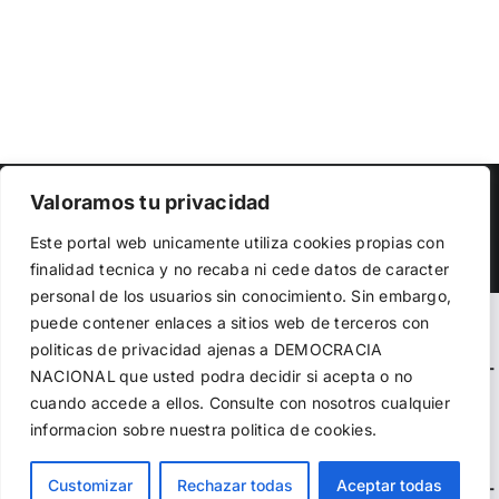
Copyright 2023 |
Democracia Nacional
| All Rights Reserved
Valoramos tu privacidad
Utilizamos cookies propias y de terceros para garantizar
Facebook
Twitter
Instagram
Este portal web unicamente utiliza cookies propias con
el funcionamiento de la web, medir su uso y mejorar
finalidad tecnica y no recaba ni cede datos de caracter
nuestros servicios. Puede aceptar todas las cookies,
personal de los usuarios sin conocimiento. Sin embargo,
rechazar las no necesarias o configurar sus preferencias.
Política de cookies
puede contener enlaces a sitios web de terceros con
Warning
: Undefined variable $visibility_homepage in
politicas de privacidad ajenas a DEMOCRACIA
/home/demopwcr/public_html/wp-content/plugins/kn-
NACIONAL
que usted podra decidir si acepta o no
Aceptar todo
mobile-sharebar/kn_mobile_sharebar.php
on line
71
cuando accede a ellos. Consulte con nosotros cualquier
informacion sobre nuestra politica de cookies.
Rechazar
Warning
: Undefined variable $visibility_page in
Configurar
Customizar
Rechazar todas
Aceptar todas
/home/demopwcr/public_html/wp-content/plugins/kn-