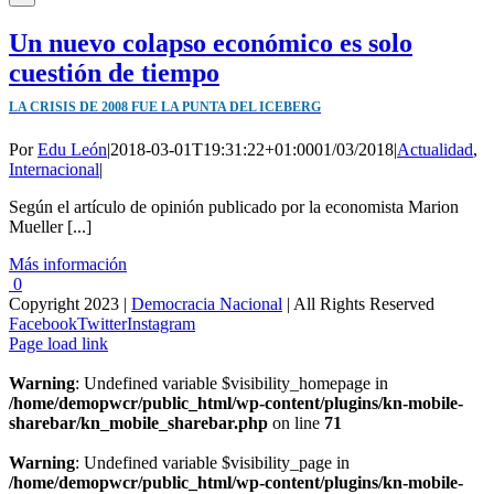
Un nuevo colapso económico es solo
cuestión de tiempo
LA CRISIS DE 2008 FUE LA PUNTA DEL ICEBERG
Por
Edu León
|
2018-03-01T19:31:22+01:00
01/03/2018
|
Actualidad
,
Internacional
|
Según el artículo de opinión publicado por la economista Marion
Mueller [...]
Más información
0
Copyright 2023 |
Democracia Nacional
| All Rights Reserved
Facebook
Twitter
Instagram
Page load link
Warning
: Undefined variable $visibility_homepage in
/home/demopwcr/public_html/wp-content/plugins/kn-mobile-
sharebar/kn_mobile_sharebar.php
on line
71
Warning
: Undefined variable $visibility_page in
/home/demopwcr/public_html/wp-content/plugins/kn-mobile-