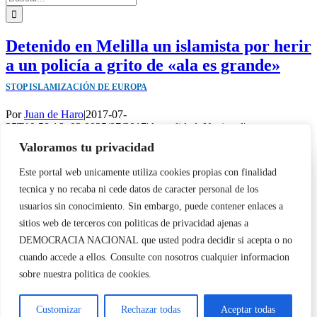
Detenido en Melilla un islamista por herir
a un policía a grito de «ala es grande»
STOP ISLAMIZACIÓN DE EUROPA
Por
Juan de Haro
|
2017-07-
25T10:58:16+02:00
25/07/2017
|
Actualidad
,
Nacional
|
Valoramos tu privacidad
La Vanguardia informa de la siguiente noticia: La Policía Nacional
Utilizamos cookies propias y de terceros para garantizar el
[...]
Este portal web unicamente utiliza cookies propias con finalidad
funcionamiento de la web, medir su uso y mejorar nuestros
Más información
tecnica y no recaba ni cede datos de caracter personal de los
servicios. Puede aceptar todas las cookies, rechazar las no
0
necesarias o configurar sus preferencias.
Política de cookies
usuarios sin conocimiento. Sin embargo, puede contener enlaces a
Copyright 2023 |
Democracia Nacional
| All Rights Reserved
sitios web de terceros con politicas de privacidad ajenas a
Facebook
Twitter
Instagram
Page load link
Aceptar todo
DEMOCRACIA NACIONAL
que usted podra decidir si acepta o no
Warning
: Undefined variable $visibility_homepage in
cuando accede a ellos. Consulte con nosotros cualquier informacion
/home/demopwcr/public_html/wp-content/plugins/kn-mobile-
Rechazar
sobre nuestra politica de cookies.
sharebar/kn_mobile_sharebar.php
on line
71
Warning
: Undefined variable $visibility_page in
Configurar
Customizar
Rechazar todas
Aceptar todas
/home/demopwcr/public_html/wp-content/plugins/kn-mobile-