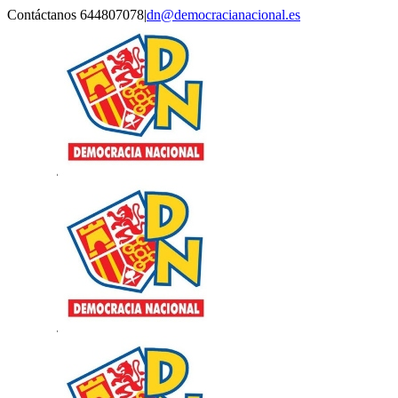
Saltar
Contáctanos 644807078
|
dn@democracianacional.es
al
contenido