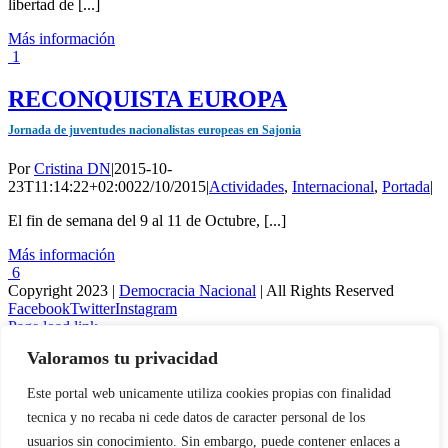
libertad de [...]
Más información
1
RECONQUISTA EUROPA
Jornada de juventudes nacionalistas europeas en Sajonia
Por
Cristina DN
|
2015-10-
23T11:14:22+02:00
22/10/2015
|
Actividades
,
Internacional
,
Portada
|
El fin de semana del 9 al 11 de Octubre, [...]
Más información
6
Copyright 2023 |
Democracia Nacional
| All Rights Reserved
Facebook
Twitter
Instagram
Page load link
Valoramos tu privacidad
Warning
: Undefined variable $visibility_homepage in
/home/demopwcr/public_html/wp-content/plugins/kn-mobile-
Este portal web unicamente utiliza cookies propias con finalidad
sharebar/kn_mobile_sharebar.php
on line
71
tecnica y no recaba ni cede datos de caracter personal de los
Warning
: Undefined variable $visibility_page in
usuarios sin conocimiento. Sin embargo, puede contener enlaces a