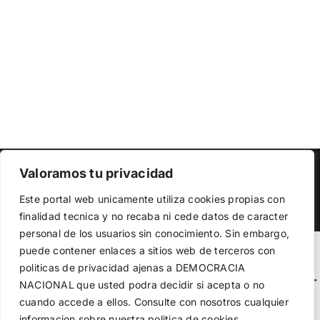
Copyright 2023 |
Democracia Nacional
| All Rights Reserved
Valoramos tu privacidad
Utilizamos cookies propias y de terceros para garantizar
Facebook
Twitter
Instagram
Este portal web unicamente utiliza cookies propias con
el funcionamiento de la web, medir su uso y mejorar
finalidad tecnica y no recaba ni cede datos de caracter
nuestros servicios. Puede aceptar todas las cookies,
personal de los usuarios sin conocimiento. Sin embargo,
rechazar las no necesarias o configurar sus preferencias.
Política de cookies
puede contener enlaces a sitios web de terceros con
Warning
: Undefined variable $visibility_homepage in
politicas de privacidad ajenas a DEMOCRACIA
/home/demopwcr/public_html/wp-content/plugins/kn-
NACIONAL
que usted podra decidir si acepta o no
Aceptar todo
mobile-sharebar/kn_mobile_sharebar.php
on line
71
cuando accede a ellos. Consulte con nosotros cualquier
informacion sobre nuestra politica de cookies.
Rechazar