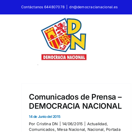
Saltar
Contáctanos 644807078
|
dn@democracianacional.es
al
contenido
Comunicados de Prensa –
DEMOCRACIA NACIONAL
14 de Junio del 2015
Por
Cristina DN
|
14/06/2015
|
Actualidad
,
Comunicados
,
Mesa Nacional
,
Nacional
,
Portada