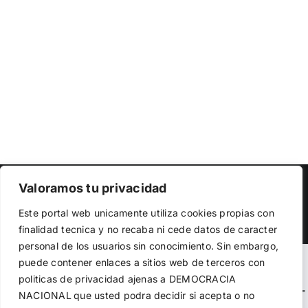
Copyright 2023 |
Democracia Nacional
| All Rights Reserved
Valoramos tu privacidad
Utilizamos cookies propias y de terceros para garantizar
Facebook
Twitter
Instagram
Este portal web unicamente utiliza cookies propias con
el funcionamiento de la web, medir su uso y mejorar
finalidad tecnica y no recaba ni cede datos de caracter
nuestros servicios. Puede aceptar todas las cookies,
personal de los usuarios sin conocimiento. Sin embargo,
rechazar las no necesarias o configurar sus preferencias.
Política de cookies
puede contener enlaces a sitios web de terceros con
Warning
: Undefined variable $visibility_homepage in
politicas de privacidad ajenas a DEMOCRACIA
/home/demopwcr/public_html/wp-content/plugins/kn-
NACIONAL
que usted podra decidir si acepta o no
Aceptar todo