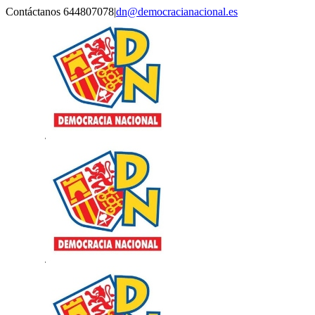
Saltar
Contáctanos 644807078
|
dn@democracianacional.es
al
contenido