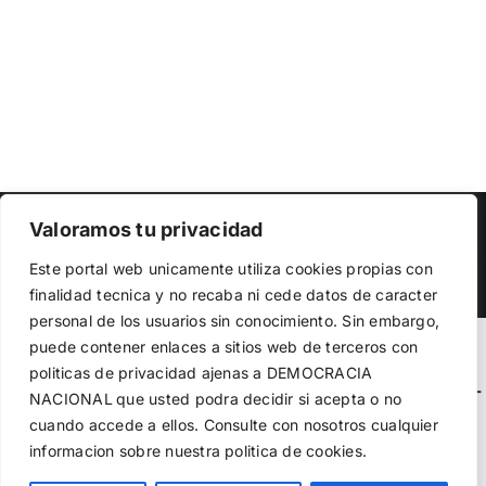
Copyright 2023 |
Democracia Nacional
| All Rights Reserved
Valoramos tu privacidad
Utilizamos cookies propias y de terceros para garantizar
Facebook
Twitter
Instagram
Este portal web unicamente utiliza cookies propias con
el funcionamiento de la web, medir su uso y mejorar
finalidad tecnica y no recaba ni cede datos de caracter
nuestros servicios. Puede aceptar todas las cookies,
personal de los usuarios sin conocimiento. Sin embargo,
rechazar las no necesarias o configurar sus preferencias.
Política de cookies
puede contener enlaces a sitios web de terceros con
Warning
: Undefined variable $visibility_homepage in
politicas de privacidad ajenas a DEMOCRACIA
/home/demopwcr/public_html/wp-content/plugins/kn-
NACIONAL
que usted podra decidir si acepta o no
Aceptar todo
mobile-sharebar/kn_mobile_sharebar.php
on line
71
cuando accede a ellos. Consulte con nosotros cualquier
informacion sobre nuestra politica de cookies.
Rechazar
Warning
: Undefined variable $visibility_page in