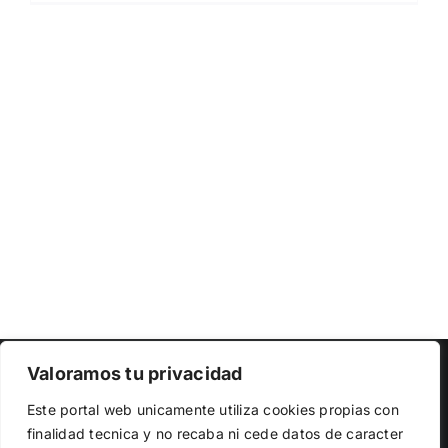
Copyright 2023 |
Democracia Nacional
| All Rights Reserved
Valoramos tu privacidad
Utilizamos cookies propias y de terceros para garantizar
Facebook
Twitter
Instagram
Este portal web unicamente utiliza cookies propias con
el funcionamiento de la web, medir su uso y mejorar
finalidad tecnica y no recaba ni cede datos de caracter
nuestros servicios. Puede aceptar todas las cookies,