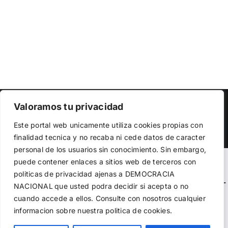
Copyright 2023 |
Democracia Nacional
| All Rights Reserved
Valoramos tu privacidad
Utilizamos cookies propias y de terceros para garantizar
Facebook
Twitter
Instagram
Este portal web unicamente utiliza cookies propias con
el funcionamiento de la web, medir su uso y mejorar
finalidad tecnica y no recaba ni cede datos de caracter
nuestros servicios. Puede aceptar todas las cookies,
personal de los usuarios sin conocimiento. Sin embargo,
rechazar las no necesarias o configurar sus preferencias.
Política de cookies
puede contener enlaces a sitios web de terceros con
Warning
: Undefined variable $visibility_homepage in
politicas de privacidad ajenas a DEMOCRACIA
/home/demopwcr/public_html/wp-content/plugins/kn-
NACIONAL
que usted podra decidir si acepta o no
Aceptar todo
mobile-sharebar/kn_mobile_sharebar.php
on line
71
cuando accede a ellos. Consulte con nosotros cualquier
informacion sobre nuestra politica de cookies.
Rechazar
Warning
: Undefined variable $visibility_page in